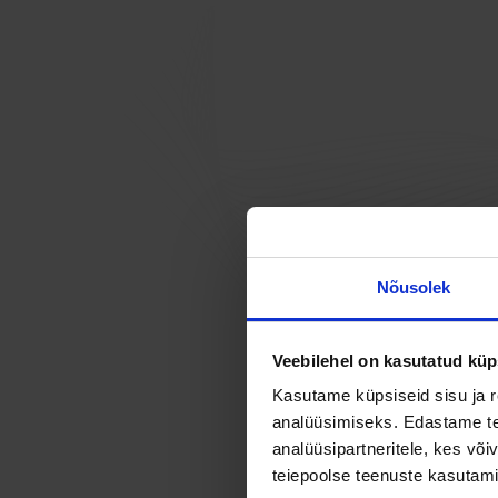
Nõusolek
Veebilehel on kasutatud küp
Kasutame küpsiseid sisu ja r
analüüsimiseks. Edastame tea
analüüsipartneritele, kes võ
teiepoolse teenuste kasutami