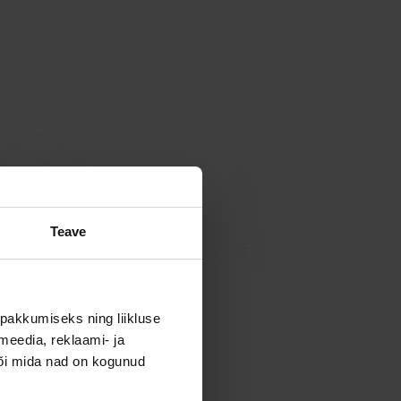
Teave
pakkumiseks ning liikluse
meedia, reklaami- ja
või mida nad on kogunud