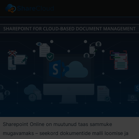
Sharepoint Online on muutunud taas sammuke
mugavamaks – seekord dokumentide malli loomise ja