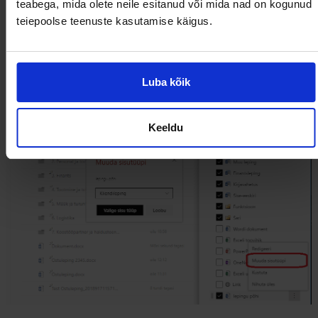
teabega, mida olete neile esitanud või mida nad on kogunud
New menu), saab üles laetud dokumendipõhjale määrata
teiepoolse teenuste kasutamise käigus.
ka sisutüübi:
Luba kõik
Keeldu