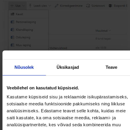
Nõusolek
Üksikasjad
Teave
Veebilehel on kasutatud küpsiseid.
Kasutame küpsiseid sisu ja reklaamide isikupärastamiseks,
sotsiaalse meedia funktsioonide pakkumiseks ning liikluse
analüüsimiseks. Edastame teavet selle kohta, kuidas meie
saiti kasutate, ka oma sotsiaalse meedia, reklaami- ja
analüüsipartneritele, kes võivad seda kombineerida muu
Kui nüüd uuesti valida “Redigeeri menüüd Uus” (Edit