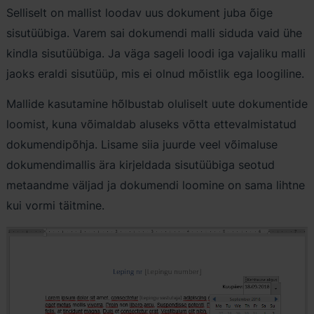
Selliselt on mallist loodav uus dokument juba õige
sisutüübiga. Varem sai dokumendi malli siduda vaid ühe
kindla sisutüübiga. Ja väga sageli loodi iga vajaliku malli
jaoks eraldi sisutüüp, mis ei olnud mõistlik ega loogiline.
Mallide kasutamine hõlbustab oluliselt uute dokumentide
loomist, kuna võimaldab aluseks võtta ettevalmistatud
dokumendipõhja. Lisame siia juurde veel võimaluse
dokumendimallis ära kirjeldada sisutüübiga seotud
metaandme väljad ja dokumendi loomine on sama lihtne
kui vormi täitmine.